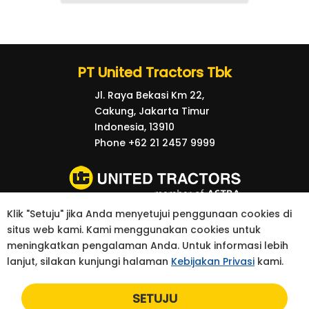
PT United Tractors Tbk
Jl. Raya Bekasi Km 22,
Cakung, Jakarta Timur
Indonesia, 13910
Phone +62 21 2457 9999
Klik "Setuju" jika Anda menyetujui penggunaan cookies di
© 2026 United Tractors all right reserved.
situs web kami. Kami menggunakan cookies untuk
kebijakan Privasi
Kontak
meningkatkan pengalaman Anda. Untuk informasi lebih
lanjut, silakan kunjungi halaman
Kebijakan Privasi
kami.
SETUJU
Yo