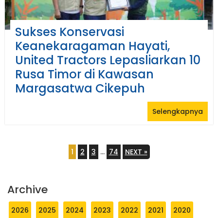
Sukses Konservasi
Keanekaragaman Hayati,
United Tractors Lepasliarkan 10
Rusa Timor di Kawasan
Margasatwa Cikepuh
Selengkapnya
1
2
3
…
74
NEXT »
Archive
2026
2025
2024
2023
2022
2021
2020