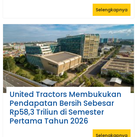
Selengkapnya
United Tractors Membukukan
Pendapatan Bersih Sebesar
Rp58,3 Triliun di Semester
Pertama Tahun 2026
Selengkapnya