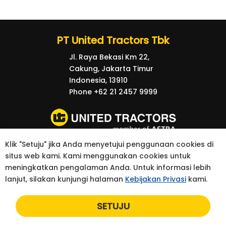
PT United Tractors Tbk
Jl. Raya Bekasi Km 22,
Cakung, Jakarta Timur
Indonesia, 13910
Phone +62 21 2457 9999
Klik "Setuju" jika Anda menyetujui penggunaan cookies di
© 2026 United Tractors all right reserved.
situs web kami. Kami menggunakan cookies untuk
kebijakan Privasi
Kontak
meningkatkan pengalaman Anda. Untuk informasi lebih
lanjut, silakan kunjungi halaman
Kebijakan Privasi
kami.
SETUJU
Yo
preve