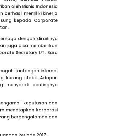
kan oleh Bisnis Indonesia
berhasil memiliki kinerja
ngsung kepada Corporate
tan.
 Semoga dengan diraihnya
 dan juga bisa memberikan
orate Secretary UT, Sara
tengah tantangan internal
 kurang stabil. Adapun
ng menyoroti pentingnya
 mengambil keputusan dan
lam menetapkan korporasi
n yang berpengalaman dan
euangan Periode 2017-