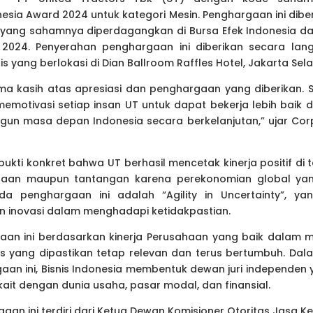
esia Award 2024 untuk kategori Mesin. Penghargaan ini diberi
ang sahamnya diperdagangkan di Bursa Efek Indonesia dan 
n 2024. Penyerahan penghargaan ini diberikan secara la
is yang berlokasi di Dian Ballroom Raffles Hotel, Jakarta Sela
a kasih atas apresiasi dan penghargaan yang diberikan.
emotivasi setiap insan UT untuk dapat bekerja lebih baik
gun masa depan Indonesia secara berkelanjutan,” ujar Corp
bukti konkret bahwa UT berhasil mencetak kinerja positif di 
aan maupun tantangan karena perekonomian global yang
 penghargaan ini adalah “Agility in Uncertainty”, ya
inovasi dalam menghadapi ketidakpastian.
aan ini berdasarkan kinerja Perusahaan yang baik dalam
is yang dipastikan tetap relevan dan terus bertumbuh. Da
an ini, Bisnis Indonesia membentuk dewan juri independe
ait dengan dunia usaha, pasar modal, dan finansial.
aan ini terdiri dari Ketua Dewan Komisioner Otoritas Jasa K