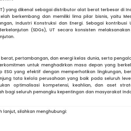
T) yang dikenal sebagai distributor alat berat terbesar di Ind
telah berkembang dan memiliki lima pilar bisnis, yaitu Mes
gan, Industri Konstruksi dan Energi. Sebagai kontribusi
rkelanjutan (SDGs), UT secara konsisten melaksanakan
njutan.
berat, pertambangan, dan energi kelas dunia, serta pengal
berkomitmen untuk menghadirkan masa depan yang berkelan
ip ESG yang efektif dengan memperhatikan lingkungan, be
jung tata kelola perusahaan yang baik pada seluruh level o
ukan optimalisasi kompetensi, keahlian, dan aset strate
ah bagi seluruh pemangku kepentingan dan masyarakat Indo
h lanjut, silahkan menghubungi: