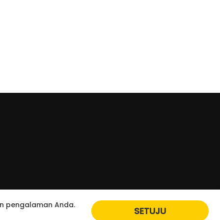
kan pengalaman Anda.
SETUJU
Yo