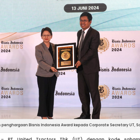
penghargaan Bisnis Indonesia Award kepada Corporate Secretary UT, Sar
4 – PT United Tractors Tbk (UT) dengan kode saham 