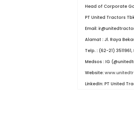
Head of Corporate Gov
PT United Tractors Tb
Email: ir@unitedtract
Alamat
: Jl. Raya Bek
Telp.
: (62-21) 3511961,
Medsos
: IG (@unitedt
Website:
www.unitedt
LinkedIn: PT United Tr