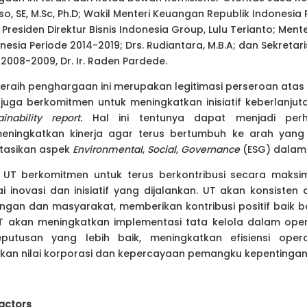
o, SE, M.Sc, Ph.D; Wakil Menteri Keuangan Republik Indonesia P
; Presiden Direktur Bisnis Indonesia Group, Lulu Terianto; Men
esia Periode 2014-2019; Drs. Rudiantara, M.B.A; dan Sekretari
2008-2009, Dr. Ir. Raden Pardede.
raih penghargaan ini merupakan legitimasi perseroan atas
T juga berkomitmen untuk meningkatkan inisiatif keberlanju
ainability report.
Hal ini tentunya dapat menjadi per
ingkatkan kinerja agar terus bertumbuh ke arah yang 
tasikan aspek
Environmental
,
Social
,
Governance
(ESG)
dalam 
i, UT berkomitmen untuk terus berkontribusi secara maks
i inovasi dan inisiatif yang dijalankan. UT akan konsiste
ungan dan masyarakat, memberikan kontribusi positif baik ba
UT akan meningkatkan implementasi tata kelola dalam oper
putusan yang lebih baik, meningkatkan efisiensi opera
kan nilai korporasi dan kepercayaan pemangku kepentingan
ractors