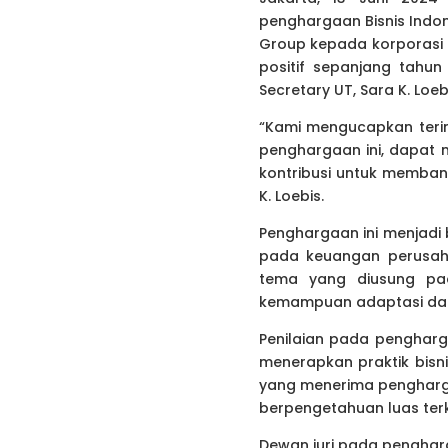
penghargaan Bisnis Indon
Group kepada korporasi y
positif sepanjang tahu
Secretary UT, Sara K. Loeb
“Kami mengucapkan terim
penghargaan ini, dapat m
kontribusi untuk memban
K. Loebis.
Penghargaan ini menjadi 
pada keuangan perusah
tema yang diusung pada
kemampuan adaptasi dan 
Penilaian pada pengharg
menerapkan praktik bisn
yang menerima pengharga
berpengetahuan luas terk
Dewan juri pada pengharg