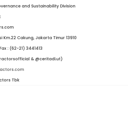
ernance and Sustainability Division
k
ors.com
asi Km.22 Cakung, Jakarta Timur 13910
 Fax : (62-21) 3441413
ractorsofficial & @ceritadi.ut)
ractors.com
actors Tbk