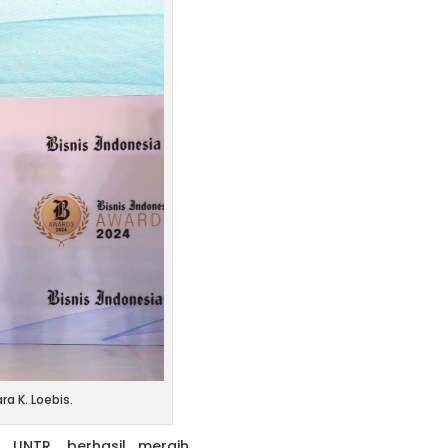
a K. Loebis.
UNTR, berhasil meraih