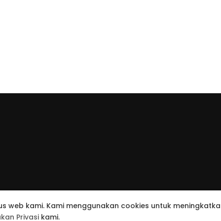
© 2026 United Tractors all right reserved.
 situs web kami. Kami menggunakan cookies untuk meningkat
kebijakan Privasi
Kontak
akan Privasi
kami.