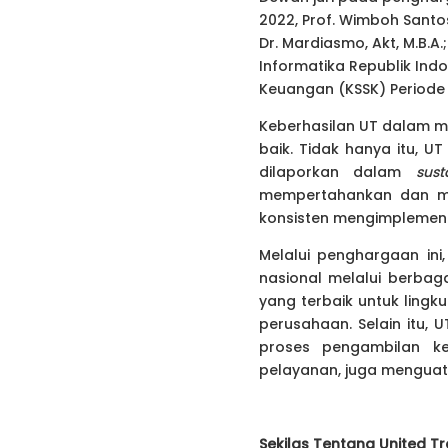
2022, Prof. Wimboh Santos
Dr. Mardiasmo, Akt, M.B.A.
Informatika Republik Indon
Keuangan (KSSK) Periode 
Keberhasilan UT dalam me
baik. Tidak hanya itu, U
dilaporkan dalam
sust
mempertahankan dan men
konsisten mengimplemen
Melalui penghargaan in
nasional melalui berbaga
yang terbaik untuk lingk
perusahaan. Selain itu, 
proses pengambilan ke
pelayanan, juga menguat
Sekilas Tentang United T