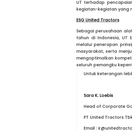
UT terhadap pencapaian
kegiatan-kegiatan yang m
ESG United Tractors
Sebagai perusahaan alat
tahun di Indonesia, UT
melalui penerapan prins
masyarakat, serta menjun
mengoptimalkan kompetens
seluruh pemangku kepent
Untuk keterangan lebi
Sara K. Loebis
Head of Corporate Gov
PT United Tractors Tb
Email : ir@unitedtract