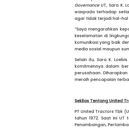
Governance
UT, Sara K. 
waspada terhadap setia
agar tidak terjadi hal-
“Saya mengarahkan kepa
keselamatan di lingkung
komunikasi yang baik de
media sosial maupun sumbe
Selain itu, Sara K. Loeb
komitmennya dalam berp
perusahaan. Diharapka
meraih pencapaian terbai
Sekilas Tentang United T
PT United Tractors Tbk (U
tahun 1972. Saat ini UT 
Penambangan, Pertambanga