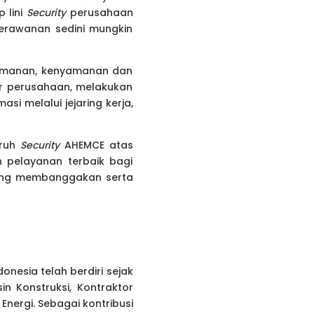
 lini
Security
perusahaan
erawanan sedini mungkin
eamanan, kenyamanan dan
ar perusahaan, melakukan
asi melalui jejaring kerja,
uruh
Security
AHEMCE atas
 pelayanan terbaik bagi
ang membanggakan serta
onesia telah berdiri sejak
in Konstruksi, Kontraktor
nergi. Sebagai kontribusi