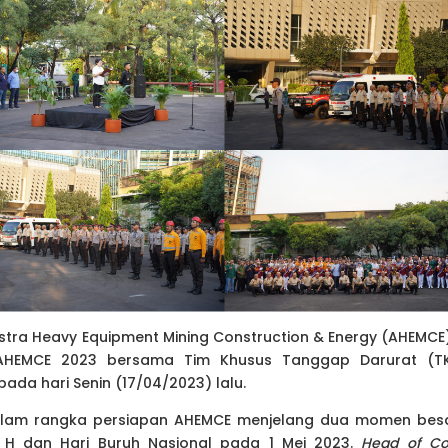
tra Heavy Equipment Mining Construction & Energy (AHEMC
HEMCE 2023 bersama Tim Khusus Tanggap Darurat (TK
ada hari Senin (17/04/2023) lalu.
 dalam rangka persiapan AHEMCE menjelang dua momen besa
44 H dan Hari Buruh Nasional pada 1 Mei 2023.
Head of Cor