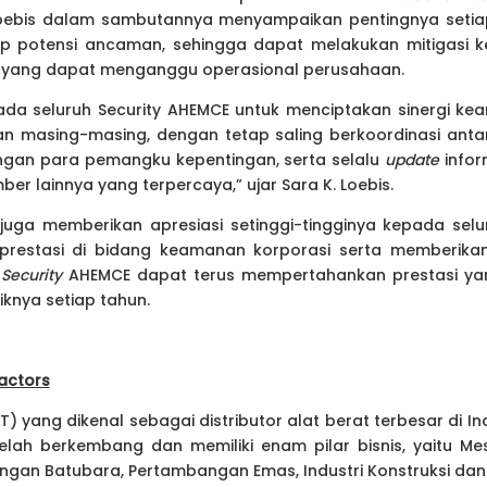
Loebis dalam sambutannya menyampaikan pentingnya setiap
p potensi ancaman, sehingga dapat melakukan mitigasi k
hal yang dapat menganggu operasional perusahaan.
da seluruh Security AHEMCE untuk menciptakan sinergi k
an masing-masing, dengan tetap saling berkoordinasi ant
ngan para pemangku kepentingan, serta selalu
update
inform
r lainnya yang terpercaya,” ujar Sara K. Loebis.
is juga memberikan apresiasi setinggi-tingginya kepada sel
restasi di bidang keamanan korporasi serta memberikan
n
Security
AHEMCE dapat terus mempertahankan prestasi y
knya setiap tahun.
ractors
T) yang dikenal sebagai distributor alat berat terbesar di Ind
telah berkembang dan memiliki enam pilar bisnis, yaitu Mes
n Batubara, Pertambangan Emas, Industri Konstruksi dan E