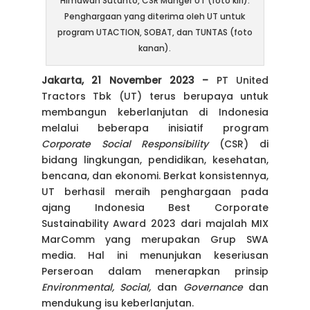
Himawan Sutanto, CSR Manger UT (foto kiri).
Penghargaan yang diterima oleh UT untuk
program UTACTION, SOBAT, dan TUNTAS (foto
kanan).
Jakarta, 21 November 2023 –
PT United
Tractors Tbk (UT) terus berupaya untuk
membangun keberlanjutan di Indonesia
melalui beberapa inisiatif program
Corporate Social Responsibility
(CSR) di
bidang lingkungan, pendidikan, kesehatan,
bencana, dan ekonomi. Berkat konsistennya,
UT berhasil meraih penghargaan pada
ajang Indonesia Best Corporate
Sustainability Award 2023 dari majalah MIX
MarComm yang merupakan Grup SWA
media. Hal ini menunjukan keseriusan
Perseroan dalam menerapkan prinsip
Environmental, Social,
dan
Governance
dan
mendukung isu keberlanjutan.