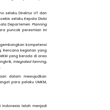
no selaku Direktur UT dan
oebis selaku Kepala Divisi
epala Departemen
Planning
ara puncak peresmian ini
engembangkan kompetensi
g. Rencana kegiatan yang
r UMKM yang berada di area
angkrik,
integrated farming
,
.
haan dalam mewujudkan
angat para pelaku UMKM,
i Indonesia telah menjadi