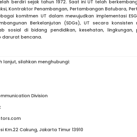
lah berdiri sejak tahun 1972. Saat ini UT telah berkemban
truksi, Kontraktor Penambangan, Pertambangan Batubara, Pe
 Sebagai komitmen UT dalam mewujudkan implementasi ESG 
mbangunan Berkelanjutan (SDGs), UT secara konsisten
b sosial di bidang pendidikan, kesehatan, lingkungan
 darurat bencana.
h lanjut, silahkan menghubungi:
mmunication Division
k
ctors.com
asi Km.22 Cakung, Jakarta Timur 13910