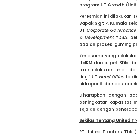
program UT Growth (Unite
Peresmian ini dilakukan 
Bapak Sigit P. Kumala sel
UT
Corporate Governance 
&
Development
YDBA, pe
adalah prosesi gunting pi
Kerjasama yang dilakuk
UMKM dari aspek SDM dan
akan dilakukan terdiri da
ring 1 UT
Head Office
terd
hidroponik dan aquaponi
Diharapkan dengan ad
peningkatan kapasitas 
sejalan dengan penerap
Sekilas Tentang United T
PT United Tractors Tbk (