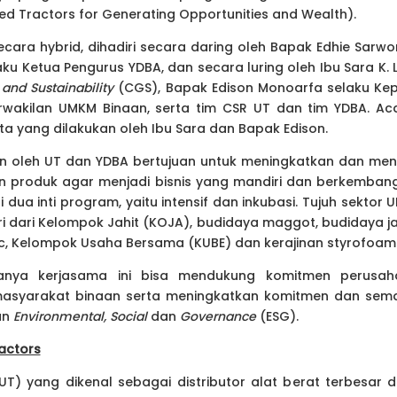
d Tractors for Generating Opportunities and Wealth).
secara hybrid, dihadiri secara daring oleh Bapak Edhie Sarwo
aku Ketua Pengurus YDBA, dan secara luring oleh Ibu Sara K. L
and Sustainability
(CGS), Bapak Edison Monoarfa selaku K
rwakilan UMKM Binaan, serta tim CSR UT dan tim YDBA. Ac
ta yang dilakukan oleh Ibu Sara dan Bapak Edison.
an oleh UT dan YDBA bertujuan untuk meningkatkan dan m
 produk agar menjadi bisnis yang mandiri dan berkemban
ri dua inti program, yaitu intensif dan inkubasi. Tujuh sekto
iri dari Kelompok Jahit (KOJA), budidaya maggot, budidaya j
c, Kelompok Usaha Bersama (KUBE) dan kerajinan styrofoam
anya kerjasama ini bisa mendukung komitmen perusa
masyarakat binaan serta meningkatkan komitmen dan sem
an
Environmental, Social
dan
Governance
(ESG).
ractors
UT) yang dikenal sebagai distributor alat berat terbesar d